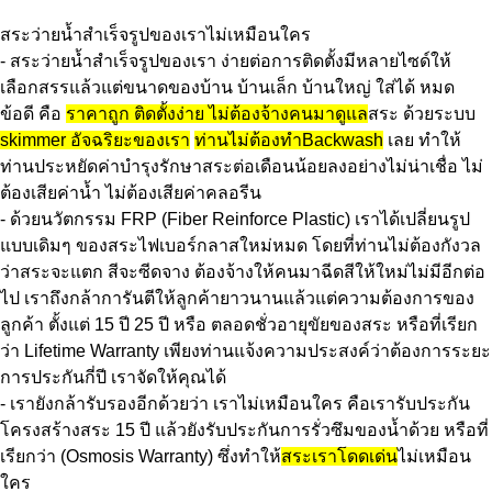
สระว่ายน้ำสำเร็จรูปของเราไม่เหมือนใคร
- สระว่ายน้ำสำเร็จรูปของเรา ง่ายต่อการติดตั้งมีหลายไซด์ให้
เลือกสรรแล้วแต่ขนาดของบ้าน บ้านเล็ก บ้านใหญ่ ใส่ได้ หมด
ข้อดี คือ
ราคาถูก ติดตั้งง่าย ไม่ต้องจ้างคนมาดูแล
สระ ด้วยระบบ
skimmer อัจฉริยะของเรา
ท่านไม่ต้องทำBackwash
เลย ทำให้
ท่านประหยัดค่าบำรุงรักษาสระต่อเดือนน้อยลงอย่างไม่น่าเชื่อ ไม่
ต้องเสียค่าน้ำ ไม่ต้องเสียค่าคลอรีน
- ด้วยนวัตกรรม FRP (Fiber Reinforce Plastic) เราได้เปลี่ยนรูป
แบบเดิมๆ ของสระไฟเบอร์กลาสใหม่หมด โดยที่ท่านไม่ต้องกังวล
ว่าสระจะแตก สีจะซีดจาง ต้องจ้างให้คนมาฉีดสีให้ใหม่ไม่มีอีกต่อ
ไป เราถึงกล้าการันตีให้ลูกค้ายาวนานแล้วแต่ความต้องการของ
ลูกค้า ตั้งแต่ 15 ปี 25 ปี หรือ ตลอดชั่วอายุขัยของสระ หรือที่เรียก
ว่า Lifetime Warranty เพียงท่านแจ้งความประสงค์ว่าต้องการระยะ
การประกันกี่ปี เราจัดให้คุณได้
- เรายังกล้ารับรองอีกด้วยว่า เราไม่เหมือนใคร คือเรารับประกัน
โครงสร้างสระ 15 ปี แล้วยังรับประกันการรั่วซึมของน้ำด้วย หรือที่
เรียกว่า (Osmosis Warranty) ซึ่งทำให้
สระเราโดดเด่น
ไม่เหมือน
ใคร